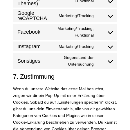
Funktional
Themes)
Consent
to
Google
Marketing/Tracking
service
reCAPTCHA
Consent
divi-
to
Marketing/Tracking,
(elegant-
Facebook
service
Consent
Funktional
themes)
google-
to
recaptcha
Instagram
Marketing/Tracking
service
Consent
facebook
to
Gegenstand der
Sonstiges
service
Consent
Untersuchung
instagram
to
7. Zustimmung
service
sonstiges
Wenn du unsere Website das erste Mal besuchst,
zeigen wir dir ein Pop-Up mit einer Erklärung über
Cookies. Sobald du auf „Einstellungen speichern“ klickst,
gibst du uns dein Einverständnis, alle von dir gewählten
Kategorien von Cookies und Plugins wie in dieser
Cookie-Erklärung beschrieben zu verwenden. Du kannst
die Verwendung von Cookies über deinen Browser